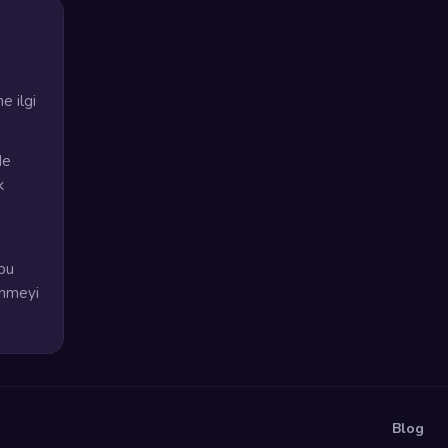
e ilgi
de
k
bu
enmeyi
Blog