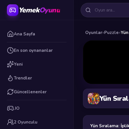
Yemek
Oyunu
Oyunlar
»
Puzzle
»
Yün
Ana Sayfa
En son oynananlar
Yeni
Trendler
Güncellenenler
Yün Sıra
.IO
2 Oyunculu
Yün Sıralama: İpl