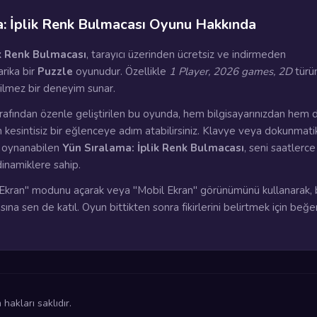
a: İplik Renk Bulmacası Oyunu Hakkında
ik Renk Bulmacası
, tarayıcı üzerinden ücretsiz ve indirmeden
rika bir
Puzzle
oyunudur. Özellikle
1 Player, 2026 games, 2D
türün
çilmez bir deneyim sunar.
rafından özenle geliştirilen bu oyunda, hem bilgisayarınızdan hem 
n kesintisiz bir eğlenceye adım atabilirsiniz. Klavye veya dokunmati
a oynanabilen
Yün Sıralama: İplik Renk Bulmacası
, seni saatlerce
dinamiklere sahip.
kran" modunu açarak veya "Mobil Ekran" görünümünü kullanarak, 
ına sen de katıl. Oyun bittikten sonra fikirlerini belirtmek için beğ
akları saklıdır.