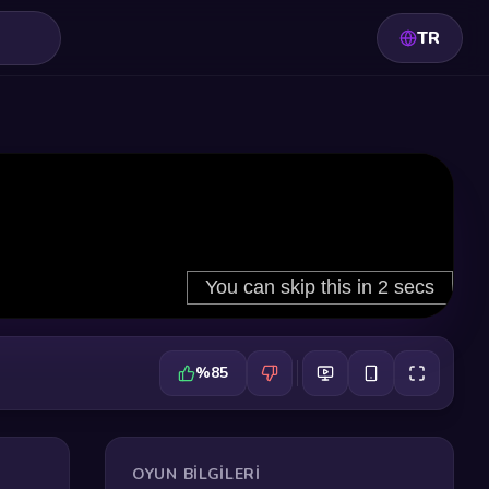
TR
%85
OYUN BILGILERI