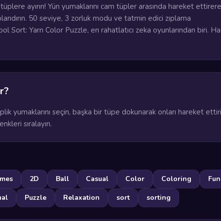
tüplere ayırın! Yün yumaklarını cam tüpler arasında hareket ettirer
landırın. 50 seviye, 3 zorluk modu ve tatmin edici zıplama
l Sort: Yarn Color Puzzle, en rahatlatıcı zeka oyunlarından biri. Ha
r?
plik yumaklarını seçin, başka bir tüpe dokunarak onları hareket ettiri
nkleri sıralayın.
ames
2D
Ball
Casual
Color
Coloring
Fun
ual
Puzzle
Relaxation
sort
sorting