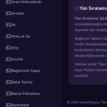
Arazi Motosikleti
Yün Sıralam
Arcade
Yün Sıralama: İpl
oynayabileceğiniz ha
At
duyanlar için vazge
Ateş ve Su
Bağımsız Yapımcı ta
mobil cihazlarınızda
Atış
kontrollerle rahatç
ekrana kilitleyecek 
Avcılık
Hemen şimdi "Tam E
eşsiz Puzzle maceras
Bağımlılık Yapıcı
unutma!
Balık Tutma
Balon Patlatma
© 2026 YemekOyunu. Tüm h
Basketbol