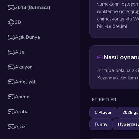
yumaklarını eşleşen 
2048 (Bulmaca)
renklerine göre grup
animasyonlarıyla Woo
3D
birlikte örelim!
Açık Dünya
Aile
Nasıl oynanı
Aksiyon
Bir tüpe dokunarak i
Kazanmak için tüm re
Ameliyat
Anime
ETIKETLER
Araba
1 Player
2026 g
Funny
Hypercas
Arazi