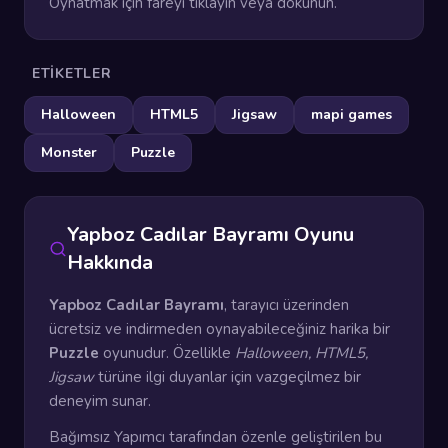
Oynatmak için fareyi tıklayın veya dokunun.
ETIKETLER
Halloween
HTML5
Jigsaw
mapi games
Monster
Puzzle
Yapboz Cadılar Bayramı Oyunu
Hakkında
Yapboz Cadılar Bayramı
, tarayıcı üzerinden
ücretsiz ve indirmeden oynayabileceğiniz harika bir
Puzzle
oyunudur. Özellikle
Halloween, HTML5,
Jigsaw
türüne ilgi duyanlar için vazgeçilmez bir
deneyim sunar.
Bağımsız Yapımcı tarafından özenle geliştirilen bu