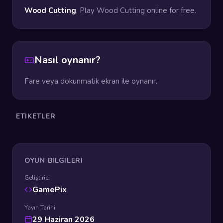
Wood Cutting
, Play Wood Cutting online for free.
Nasıl oynanır?
Fare veya dokunmatik ekran ile oynanır.
ETIKETLER
OYUN BILGILERI
Geliştirici
GamePix
Yayın Tarihi
29 Haziran 2026