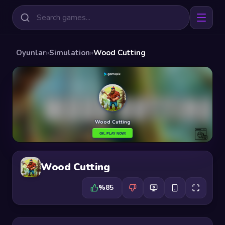
Oyunlar
»
Simulation
»
Wood Cutting
Wood Cutting
%85