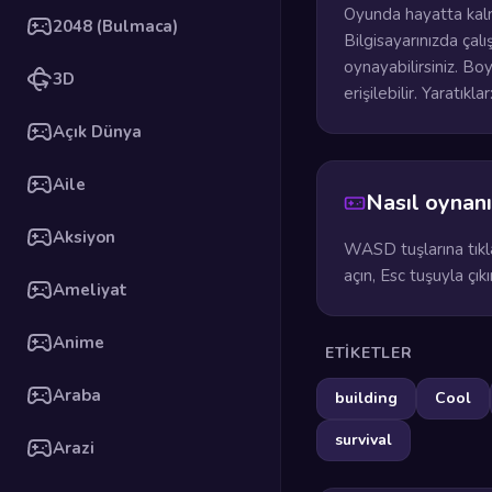
Oyunda hayatta kalma
2048 (Bulmaca)
Bilgisayarınızda çal
oynayabilirsiniz. Bo
3D
erişilebilir. Yaratık
Açık Dünya
Aile
Nasıl oynanı
Aksiyon
WASD tuşlarına tıkla
açın, Esc tuşuyla çı
Ameliyat
Anime
ETIKETLER
Araba
building
Cool
survival
Arazi