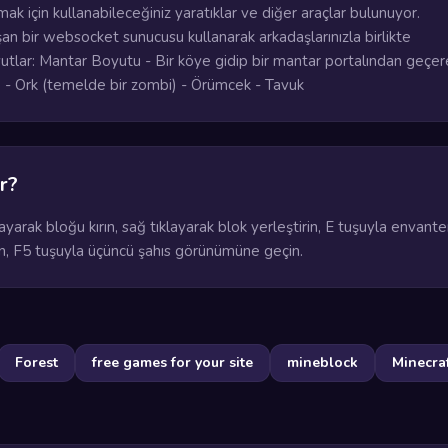
k için kullanabileceğiniz yaratıklar ve diğer araçlar bulunuyor.
ışan bir websocket sunucusu kullanarak arkadaşlarınızla birlikte
yutlar: Mantar Boyutu - Bir köye gidip bir mantar portalından geçer
lar: - Ork (temelde bir zombi) - Örümcek - Tavuk
r?
yarak bloğu kırın, sağ tıklayarak blok yerleştirin, E tuşuyla envante
kın, F5 tuşuyla üçüncü şahıs görünümüne geçin.
Forest
free games for your site
mineblock
Minecra