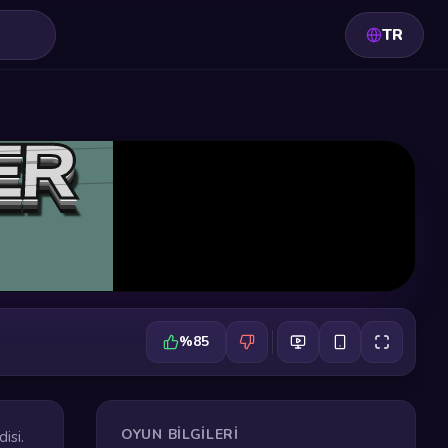
TR
%85
OYUN BILGILERI
isi.