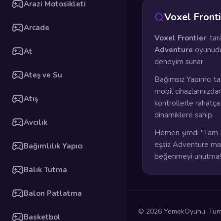
Arazi Motosikleti
Voxel Front
Arcade
Voxel Frontier
, ta
Adventure
oyunudu
At
deneyim sunar.
Ateş ve Su
Bağımsız Yapımcı ta
mobil cihazlarınızda
Atış
kontrollerle rahatç
dinamiklere sahip.
Avcılık
Hemen şimdi "Tam E
eşsiz Adventure mace
Bağımlılık Yapıcı
beğenmeyi unutma!
Balık Tutma
Balon Patlatma
© 2026 YemekOyunu. Tüm h
Basketbol