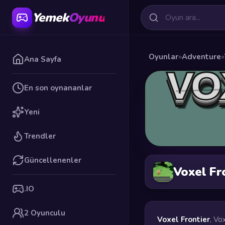
Yemek
Oyunu
Oyunlar
»
Adventure
»
Ana Sayfa
En son oynananlar
Yeni
Trendler
Güncellenenler
Voxel Fr
.IO
2 Oyunculu
Voxel Frontier
, Vo