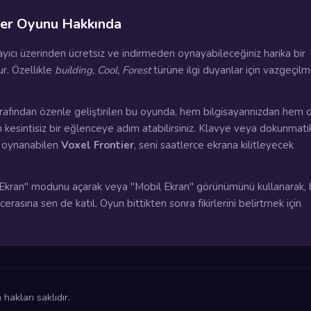
ier Oyunu Hakkında
rayıcı üzerinden ücretsiz ve indirmeden oynayabileceğiniz harika bir
r. Özellikle
building, Cool, Forest
türüne ilgi duyanlar için vazgeçilm
rafından özenle geliştirilen bu oyunda, hem bilgisayarınızdan hem 
n kesintisiz bir eğlenceye adım atabilirsiniz. Klavye veya dokunmati
a oynanabilen
Voxel Frontier
, seni saatlerce ekrana kilitleyecek
kran" modunu açarak veya "Mobil Ekran" görünümünü kullanarak, 
rasına sen de katıl. Oyun bittikten sonra fikirlerini belirtmek için
akları saklıdır.