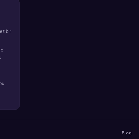
ez bir
de
k
bu
Blog