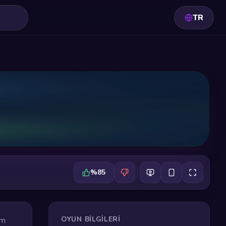
TR
%85
OYUN BILGILERI
em