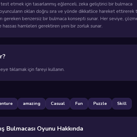
 test etmek için tasarlanmış eğlenceli, zeka geliştirici bir bulmaca
yuncuların okları doğru sıra ve yönde dikkatlice hareket ettirerek 
rı gereken benzersiz bir bulmaca konsepti sunar. Her seviye, çözme
hassas hamleleri gerektiren yeni bir zorluk sunar.
r?
ye tıklamak için fareyi kullanın.
enture
amazing
Casual
Fun
Puzzle
Skill
ış Bulmacası Oyunu Hakkında