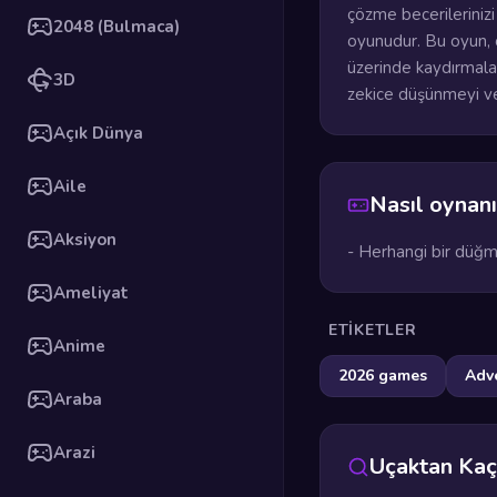
çözme becerilerinizi
2048 (Bulmaca)
oyunudur. Bu oyun, o
üzerinde kaydırmala
3D
zekice düşünmeyi ve 
Açık Dünya
Aile
Nasıl oynanı
Aksiyon
- Herhangi bir düğme
Ameliyat
ETIKETLER
Anime
2026 games
Adv
Araba
Arazi
Uçaktan Kaç