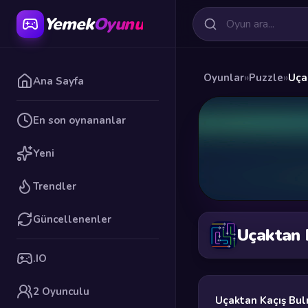
Yemek
Oyunu
Oyunlar
»
Puzzle
»
Uça
Ana Sayfa
En son oynananlar
Yeni
Trendler
Güncellenenler
Uçaktan 
.IO
2 Oyunculu
Uçaktan Kaçış Bu