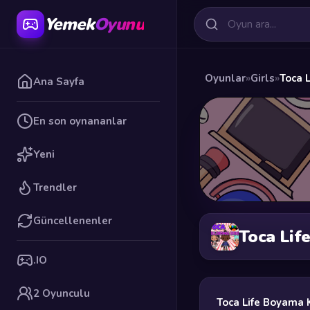
Yemek
Oyunu
Oyunlar
»
Girls
»
Toca 
Ana Sayfa
En son oynananlar
Yeni
Trendler
Güncellenenler
Toca Lif
.IO
2 Oyunculu
Toca Life Boyama 