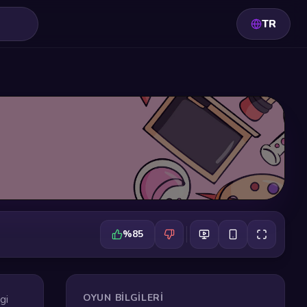
TR
%85
OYUN BILGILERI
gi