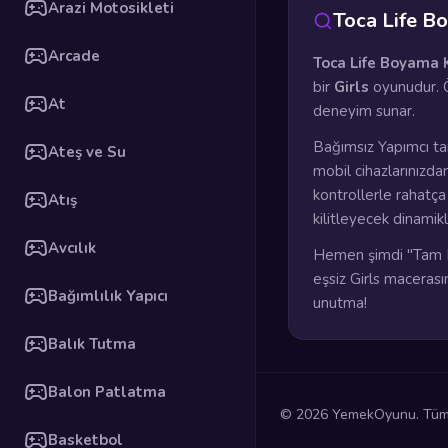
Arazi Motosikleti
Toca Life B
Arcade
Toca Life Boyama 
bir
Girls
oyunudur. Ö
At
deneyim sunar.
Bağımsız Yapımcı ta
Ateş ve Su
mobil cihazlarınızda
kontrollerle rahatç
Atış
kilitleyecek dinamik
Avcılık
Hemen şimdi "Tam E
eşsiz Girls macerası
Bağımlılık Yapıcı
unutma!
Balık Tutma
Balon Patlatma
© 2026 YemekOyunu. Tüm h
Basketbol