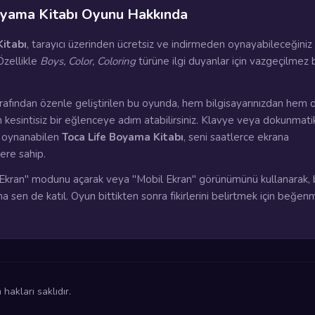
oyama Kitabı Oyunu Hakkında
Kitabı
, tarayıcı üzerinden ücretsiz ve indirmeden oynayabileceğiniz 
zellikle
Boys, Color, Coloring
türüne ilgi duyanlar için vazgeçilmez b
rafından özenle geliştirilen bu oyunda, hem bilgisayarınızdan hem 
n kesintisiz bir eğlenceye adım atabilirsiniz. Klavye veya dokunmati
a oynanabilen
Toca Life Boyama Kitabı
, seni saatlerce ekrana
lere sahip.
kran" modunu açarak veya "Mobil Ekran" görünümünü kullanarak, 
na sen de katıl. Oyun bittikten sonra fikirlerini belirtmek için beğen
akları saklıdır.