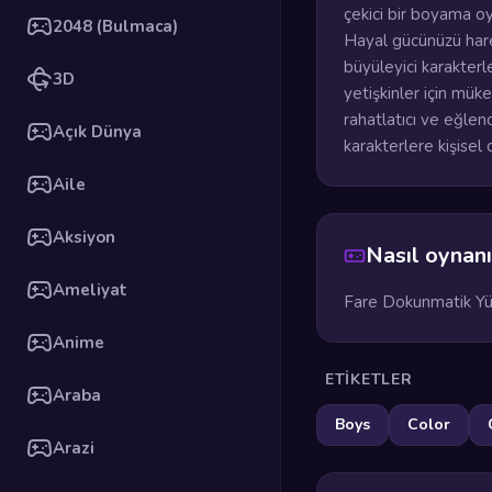
çekici bir boyama oy
2048 (Bulmaca)
Hayal gücünüzü hare
büyüleyici karakterl
3D
yetişkinler için mü
rahatlatıcı ve eğlenc
Açık Dünya
karakterlere kişisel
Aile
Aksiyon
Nasıl oynanı
Ameliyat
Fare Dokunmatik Yü
Anime
ETIKETLER
Araba
Boys
Color
Arazi