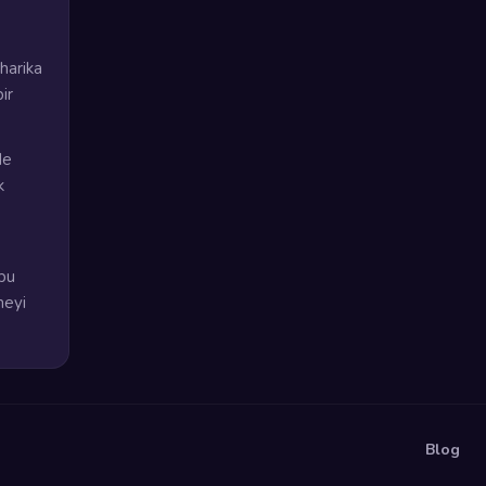
harika
ir
de
k
bu
meyi
Blog