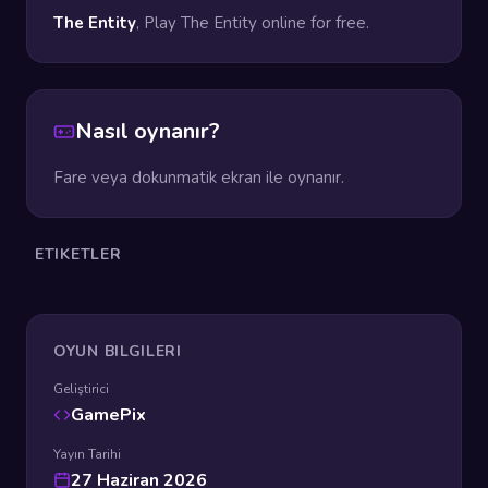
The Entity
, Play The Entity online for free.
Nasıl oynanır?
Fare veya dokunmatik ekran ile oynanır.
ETIKETLER
OYUN BILGILERI
Geliştirici
GamePix
Yayın Tarihi
27 Haziran 2026