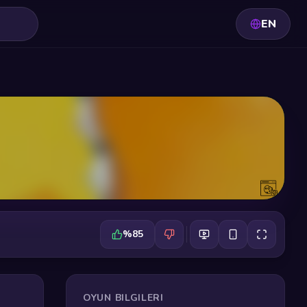
EN
%85
OYUN BILGILERI