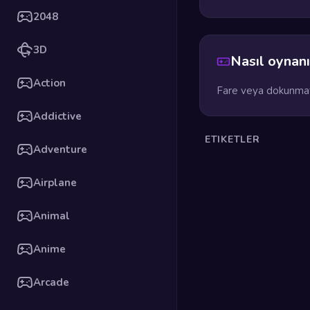
2048
3D
Nasıl oynanı
Action
Fare veya dokunmati
Addictive
ETIKETLER
Adventure
Airplane
Animal
Anime
Arcade