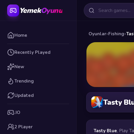
Yemek
Oyunu
Oyunlar
»
Fishing
»
Tas
Home
Recently Played
New
Trending
Updated
Tasty Bl
.IO
2 Player
Tasty Blue
, Play T