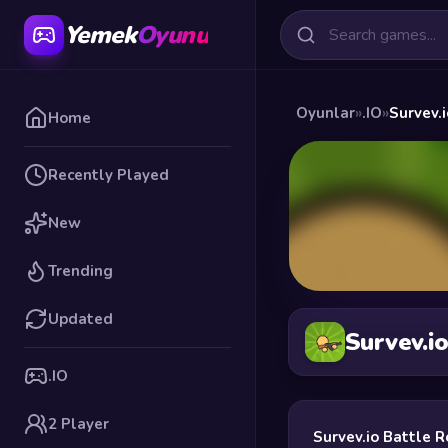
Yemek
Oyunu
Oyunlar
»
.IO
»
Survev.
Home
Recently Played
New
Trending
Updated
Survev.i
.IO
2 Player
Survev.io Battle 