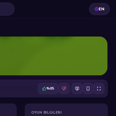
EN
%85
OYUN BILGILERI