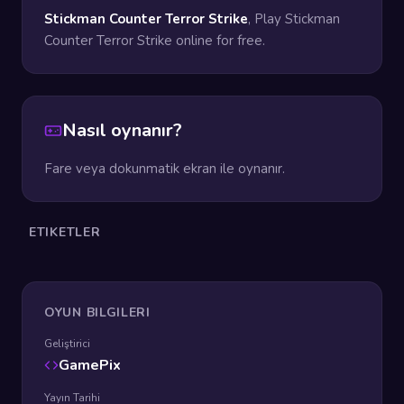
Stickman Counter Terror Strike
, Play Stickman
Counter Terror Strike online for free.
Nasıl oynanır?
Fare veya dokunmatik ekran ile oynanır.
ETIKETLER
OYUN BILGILERI
Geliştirici
GamePix
Yayın Tarihi