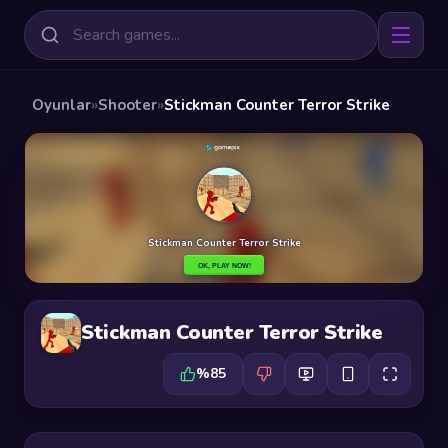
Oyunlar
»
Shooter
»
Stickman Counter Terror Strike
Stickman Counter Terror Strike
%85