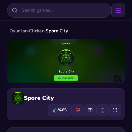
Oyunlar
»
Clicker
»
Spore City
Spore City
%85