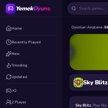
Yemek
Oyunu
Oyunlar
»
Airplane
»
Sk
Home
Recently Played
New
Trending
Updated
Sky Blitz
.IO
2 Player
Sky Blitz
, Play Sky 