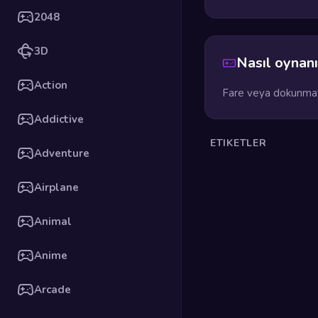
2048
3D
Nasıl oynanı
Action
Fare veya dokunmati
Addictive
ETIKETLER
Adventure
Airplane
Animal
Anime
Arcade