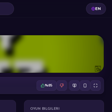
EN
%85
OYUN BILGILERI