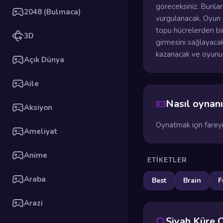
göreceksiniz. Bunlar
2048 (Bulmaca)
vurgulanacak. Oyun a
topu hücrelerden bir
3D
girmesini sağlayaca
kazanacak ve oyunun
Açık Dünya
Aile
Nasıl oynanı
Aksiyon
Oynatmak için fareyi
Ameliyat
Anime
ETIKETLER
Araba
Best
Brain
F
Arazi
Siyah Küre 