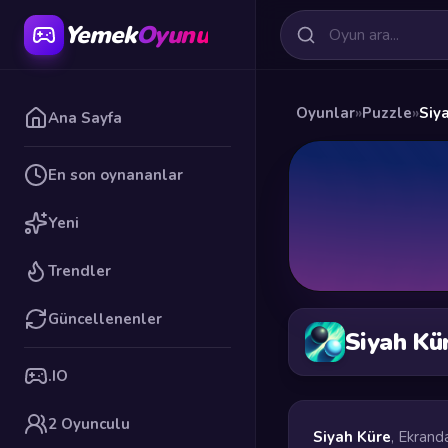
Yemek
Oyunu
Oyunlar
»
Puzzle
»
Siy
Ana Sayfa
En son oynananlar
Yeni
Trendler
Güncellenenler
Siyah Kü
.IO
2 Oyunculu
Siyah Küre
, Ekrand