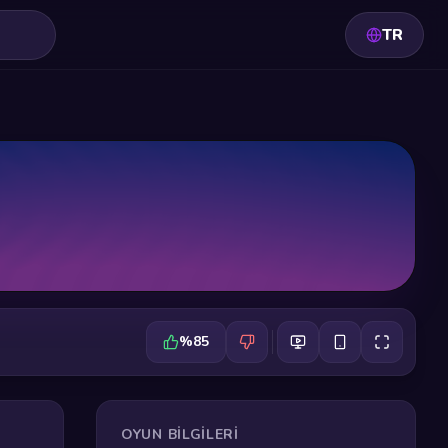
TR
%85
OYUN BILGILERI