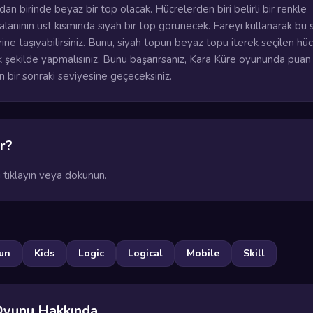
dan birinde beyaz bir top olacak. Hücrelerden biri belirli bir renkle
lanının üst kısmında siyah bir top görünecek. Fareyi kullanarak bu 
ine taşıyabilirsiniz. Bunu, siyah topun beyaz topu iterek seçilen hü
k şekilde yapmalısınız. Bunu başarırsanız, Kara Küre oyununda puan
 bir sonraki seviyesine geçeceksiniz.
r?
 tıklayın veya dokunun.
un
Kids
Logic
Logical
Mobile
Skill
Oyunu Hakkında