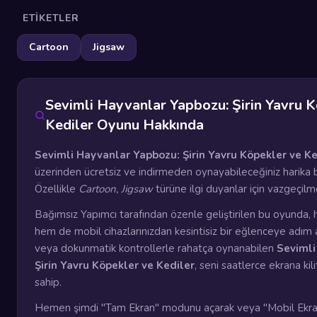
ETIKETLER
Cartoon
Jigsaw
Sevimli Hayvanlar Yapbozu: Şirin Yavru 
Kediler Oyunu Hakkında
Sevimli Hayvanlar Yapbozu: Şirin Yavru Köpekler ve Ke
üzerinden ücretsiz ve indirmeden oynayabileceğiniz harika 
Özellikle
Cartoon, Jigsaw
türüne ilgi duyanlar için vazgeçil
Bağımsız Yapımcı tarafından özenle geliştirilen bu oyunda, 
hem de mobil cihazlarınızdan kesintisiz bir eğlenceye adım a
veya dokunmatik kontrollerle rahatça oynanabilen
Sevimli
Şirin Yavru Köpekler ve Kediler
, seni saatlerce ekrana ki
sahip.
Hemen şimdi "Tam Ekran" modunu açarak veya "Mobil Ekr