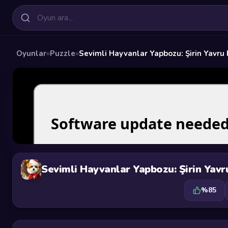
Oyunlar
»
Puzzle
»
Sevimli Hayvanlar Yapbozu: Şirin Yavru 
%85