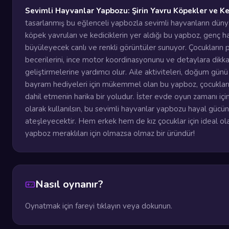
Sevimli Hayvanlar Yapbozu: Şirin Yavru Köpekler ve Ke
tasarlanmış bu eğlenceli yapbozla sevimli hayvanların dünya
köpek yavruları ve kediciklerin yer aldığı bu yapboz, genç 
büyüleyecek canlı ve renkli görüntüler sunuyor. Çocukları
becerilerini, ince motor koordinasyonunu ve detaylara dik
geliştirmelerine yardımcı olur. Aile aktiviteleri, doğum gün
bayram hediyeleri için mükemmel olan bu yapboz, çocukları 
dahil etmenin harika bir yoludur. İster evde oyun zamanı için i
olarak kullanılsın, bu sevimli hayvanlar yapbozu hayal gücü
ateşleyecektir. Hem erkek hem de kız çocuklar için ideal o
yapboz meraklıları için olmazsa olmaz bir üründür!
Nasıl oynanır?
Oynatmak için fareyi tıklayın veya dokunun.