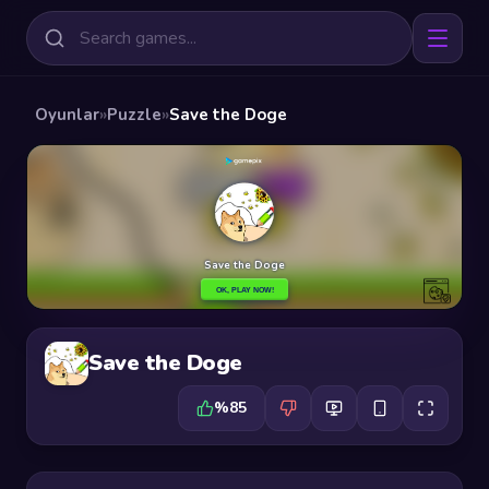
Oyunlar
»
Puzzle
»
Save the Doge
Save the Doge
%85