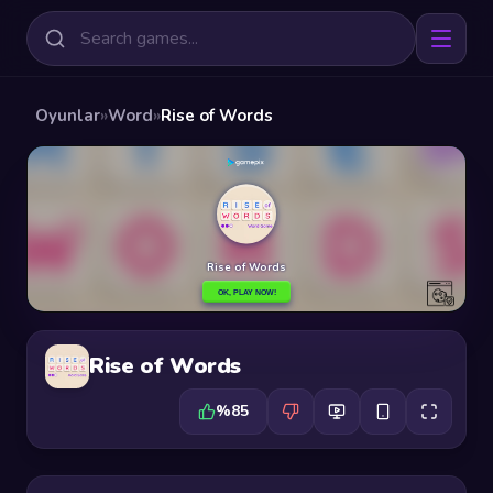
Oyunlar
»
Word
»
Rise of Words
Rise of Words
%85