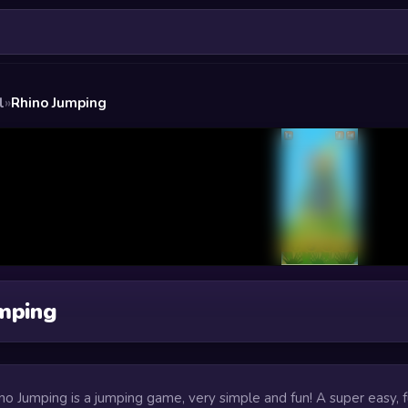
l
»
Rhino Jumping
mping
ino Jumping is a jumping game, very simple and fun! A super easy, 