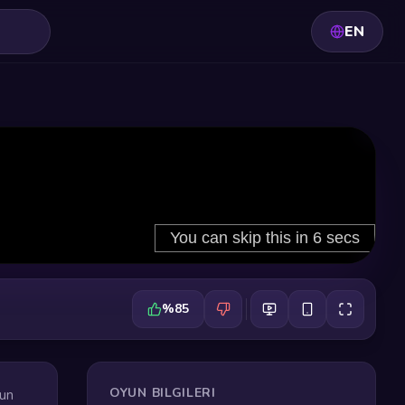
EN
%85
OYUN BILGILERI
fun