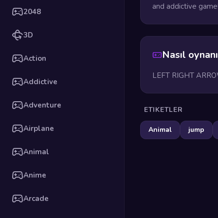
and addictive game
2048
3D
Nasıl oynanı
Action
LEFT RIGHT ARRO
Addictive
Adventure
ETIKETLER
Airplane
Animal
jump
Animal
Anime
Arcade