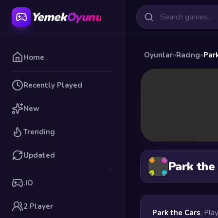
Yemek
Oyunu
Oyunlar
»
Racing
»
Par
Home
Recently Played
New
Trending
Updated
Park the
.IO
2 Player
Park the Cars
, Pla