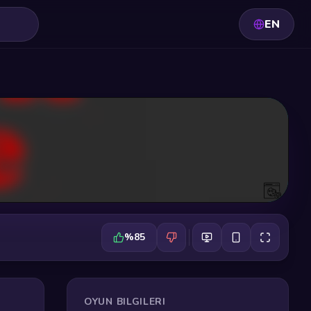
EN
%85
OYUN BILGILERI