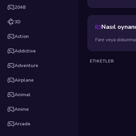
2048
3D
Nasıl oynanı
Action
Fare veya dokunmati
Addictive
ETIKETLER
Adventure
Airplane
Animal
Anime
Arcade