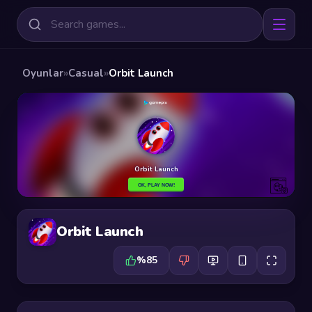
Oyunlar
»
Casual
»
Orbit Launch
Orbit Launch
%85