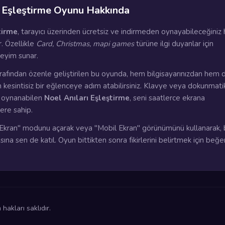
ı Eşleştirme Oyunu Hakkında
tirme
, tarayıcı üzerinden ücretsiz ve indirmeden oynayabileceğiniz 
. Özellikle
Card, Christmas, mapi games
türüne ilgi duyanlar için
eyim sunar.
rafından özenle geliştirilen bu oyunda, hem bilgisayarınızdan hem 
n kesintisiz bir eğlenceye adım atabilirsiniz. Klavye veya dokunmati
a oynanabilen
Noel Anıları Eşleştirme
, seni saatlerce ekrana
lere sahip.
kran" modunu açarak veya "Mobil Ekran" görünümünü kullanarak, 
ına sen de katıl. Oyun bittikten sonra fikirlerini belirtmek için beğ
akları saklıdır.