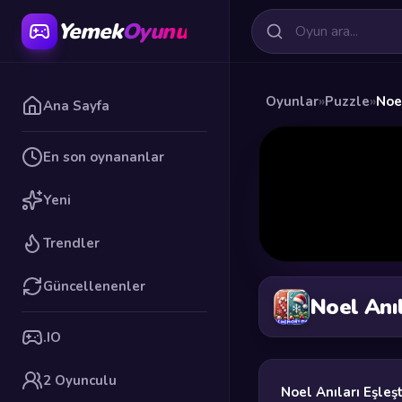
Yemek
Oyunu
Oyunlar
»
Puzzle
»
Noe
Ana Sayfa
En son oynananlar
Yeni
Trendler
Güncellenenler
Noel Anı
.IO
2 Oyunculu
Noel Anıları Eşleş