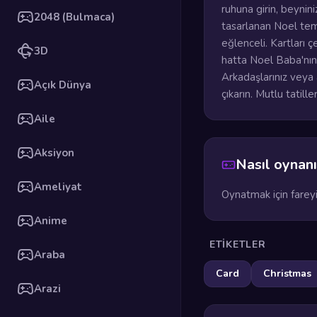
ruhuna girin, beyni
2048 (Bulmaca)
tasarlanan Noel tem
eğlenceli. Kartları ç
3D
hatta Noel Baba'nın k
Arkadaşlarınız veya 
Açık Dünya
çıkarın. Mutlu tatill
Aile
Aksiyon
Nasıl oynanı
Ameliyat
Oynatmak için fareyi
Anime
ETIKETLER
Araba
Card
Christmas
Arazi