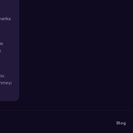
harika
de
k
bu
enmeyi
Blog