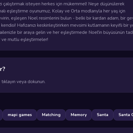
nizi çalıştırmak isteyen herkes için mükemmel! Neşe düşünülerek
alı eşleştirme oyunumuz, Kolay ve Orta modlarıyla her yaş için
evirin, eşleşen Noel resimlerini bulun - belki bir kardan adam, bir gey
endisi! Hafızanızı keskinleştirirken mevsimi kutlamanın keyifli bir y
ailenizle bir araya gelin ve her eşleştirmede Noel'in büyüsünün tadı
er ve mutlu eşleştirmeler!
r?
 tıklayın veya dokunun.
mapi games
Matching
Memory
Santa
Santa 