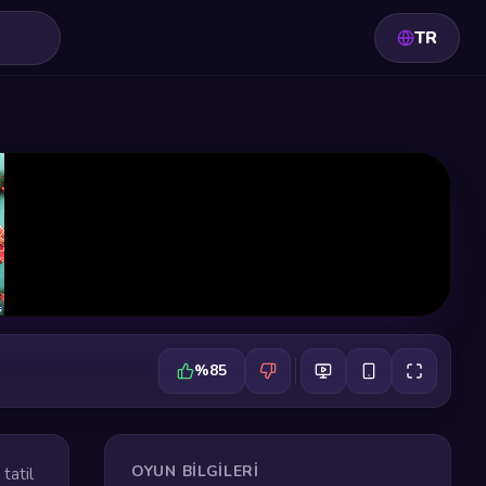
TR
%85
OYUN BILGILERI
tatil