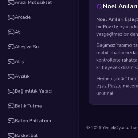
Arazi Motosikleti
Noel Anılar
Arcade
Noel Anıları Eşleş
bir
Puzzle
oyunudur
At
vazgeçilmez bir den
Bağımsız Yapımcı ta
Ateş ve Su
mobil cihazlarınızda
kontrollerle rahatç
Atış
kilitleyecek dinamik
Avcılık
Hemen şimdi "Tam E
eşsiz Puzzle maceras
Bağımlılık Yapıcı
unutma!
Balık Tutma
Balon Patlatma
© 2026 YemekOyunu. Tüm h
Basketbol