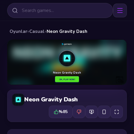
Oyunlar
»
Casual
»
Neon Gravity Dash
Neon Gravity Dash
%85