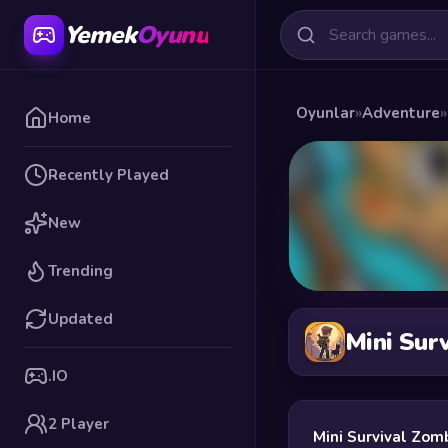
Yemek
Oyunu
Oyunlar
»
Adventure
»
Home
Recently Played
New
Trending
Updated
Mini Sur
.IO
2 Player
Mini Survival Zom