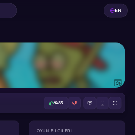
EN
%85
OYUN BILGILERI