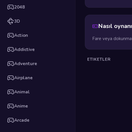
2048
3D
Nasıl oynanı
Action
Fare veya dokunmati
Addictive
ETIKETLER
Adventure
Airplane
Animal
Anime
Arcade