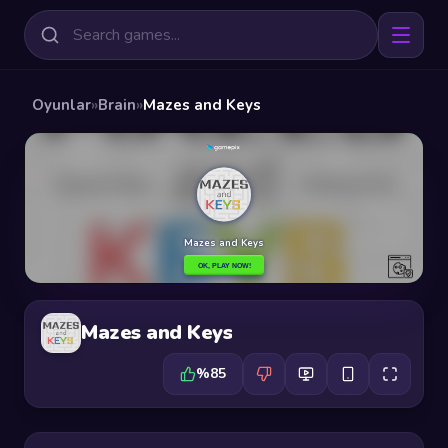
Oyunlar
»
Brain
»
Mazes and Keys
Mazes and Keys
%85