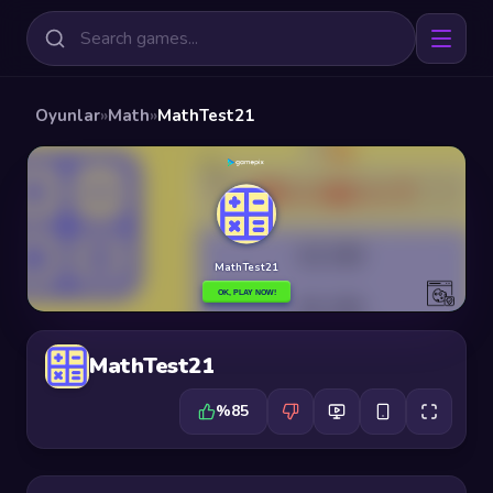
Oyunlar
»
Math
»
MathTest21
MathTest21
%85