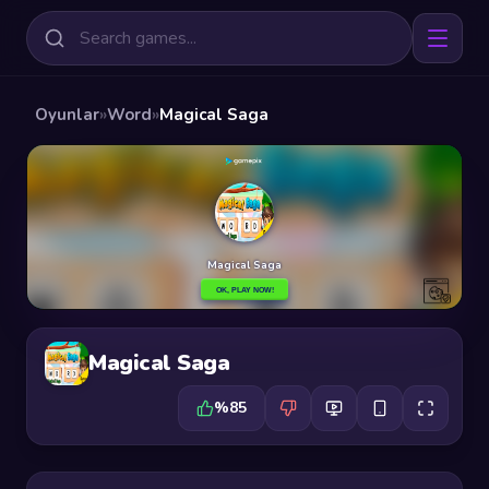
Oyunlar
»
Word
»
Magical Saga
Magical Saga
%85