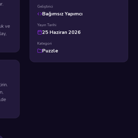
r.
Geliştirici
Bağımsız Yapımcı
Yayın Tarihi
ık ve
25 Haziran 2026
lay,
Kategori
Puzzle
rin.
m,
ilde