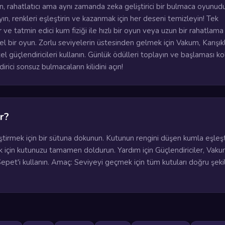
 rahatlatıcı ama aynı zamanda zeka geliştirici bir bulmaca oyunudu
yın, renkleri eşleştirin ve kazanmak için her deseni temizleyin! Tek
 ve tatmin edici kum fiziği ile hızlı bir oyun veya uzun bir rahatlama
 bir oyun. Zorlu seviyelerin üstesinden gelmek için Vakum, Karışıkl
l güçlendiricileri kullanın. Günlük ödülleri toplayın ve başlaması ko
rici sonsuz bulmacaların kilidini açın!
r?
tirmek için bir sütuna dokunun. Kutunun rengini düşen kumla eşleşti
çin kutunuzu tamamen doldurun. Yardım için Güçlendiriciler, Vaku
 Sepet'i kullanın. Amaç: Seviyeyi geçmek için tüm kutuları doğru şek