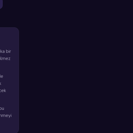
ka bir
çilmez
de
k
ecek
bu
enmeyi