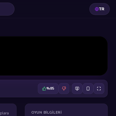
TR
%85
OYUN BILGILERI
aplara