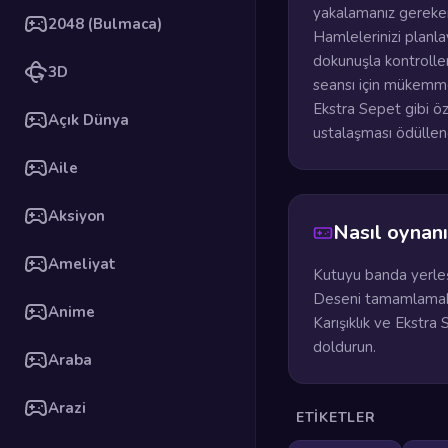
yakalamanız gereken,
2048 (Bulmaca)
Hamlelerinizi planla
dokunuşla kontroller
3D
seansı için mükemmel
Ekstra Sepet gibi öze
Açık Dünya
ustalaşması ödüllendi
Aile
Aksiyon
Nasıl oynanı
Ameliyat
Kutuyu banda yerleş
Deseni tamamlamak i
Anime
Karışıklık ve Ekstra
doldurun.
Araba
Arazi
ETIKETLER