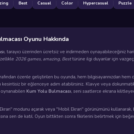
zing
Best
Casual
Color
Hypercasual
Puzzle
lmacası Oyunu Hakkında
sı
, tarayıcı üzerinden ücretsiz ve indirmeden oynayabileceğiniz hari
zellikle
2026 games, amazing, Best
türüne ilgi duyanlar için vazge
rafından özenle geliştirilen bu oyunda, hem bilgisayarınızdan hem 
n kesintisiz bir eğlenceye adım atabilirsiniz. Klavye veya dokunmati
a oynanabilen
Kum Yolu Bulmacası
, seni saatlerce ekrana kilitley
kran" modunu açarak veya "Mobil Ekran" görünümünü kullanarak, 
ına sen de katıl. Oyun bittikten sonra fikirlerini belirtmek için beğ