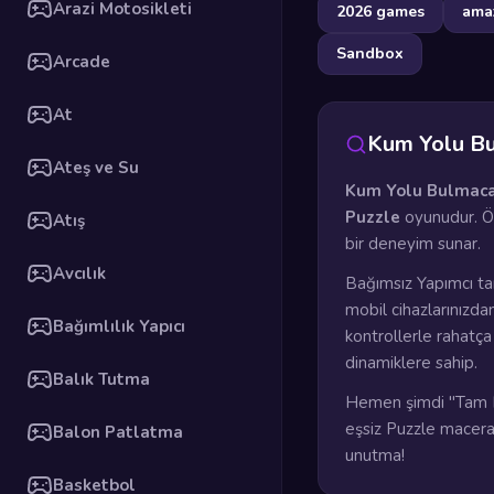
Arazi Motosikleti
2026 games
ama
Sandbox
Arcade
At
Kum Yolu Bu
Ateş ve Su
Kum Yolu Bulmaca
Puzzle
oyunudur. Ö
Atış
bir deneyim sunar.
Avcılık
Bağımsız Yapımcı ta
mobil cihazlarınızda
Bağımlılık Yapıcı
kontrollerle rahatç
dinamiklere sahip.
Balık Tutma
Hemen şimdi "Tam E
eşsiz Puzzle maceras
Balon Patlatma
unutma!
Basketbol