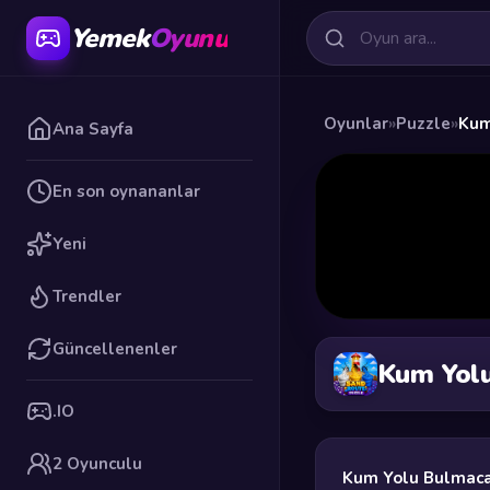
Yemek
Oyunu
Oyunlar
»
Puzzle
»
Kum
Ana Sayfa
En son oynananlar
Yeni
Trendler
Güncellenenler
Kum Yolu
.IO
2 Oyunculu
Kum Yolu Bulmaca