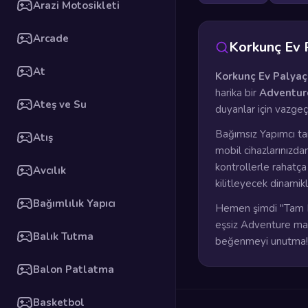
Arazi Motosikleti
Arcade
Korkunç Ev 
At
Korkunç Ev Palya
harika bir
Adventur
Ateş ve Su
duyanlar için vazge
Bağımsız Yapımcı ta
Atış
mobil cihazlarınızda
kontrollerle rahatç
Avcılık
kilitleyecek dinamik
Bağımlılık Yapıcı
Hemen şimdi "Tam E
eşsiz Adventure mace
Balık Tutma
beğenmeyi unutma!
Balon Patlatma
Basketbol