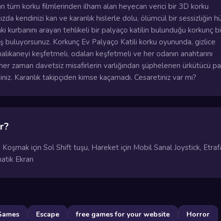
alan tüm korku filmlerinden ilham alan heyecan verici bir 3D korku
zda kendinizi kan ve karanlık hislerle dolu, ölümcül bir sessizliğin 
ki kurbanını arayan tehlikeli bir palyaço katilin bulunduğu korkunç bi
ış buluyorsunuz. Korkunç Ev Palyaço Katili korku oyununda, gizlice
malikaneyi keşfetmeli, odaları keşfetmeli ve her odanın anahtarını
, her zaman davetsiz misafirlerin varlığından şüphelenen ürkütücü p
siniz. Karanlık takipçiden kimse kaçamadı. Cesaretiniz var mı?
r?
oşmak için Sol Shift tuşu, Hareket için Mobil Sanal Joystick, Etraf
atik Ekran
Games
Escape
free games for your website
Horror