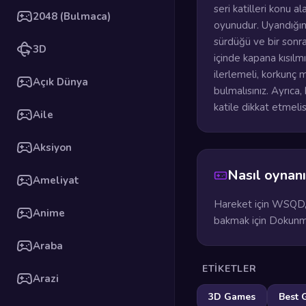
seri katilleri konu 
2048 (Bulmaca)
oyunudur. Uyandığını
sürdüğü ve bir sonra
3D
içinde kapana kısılm
ilerlemeli, korkunç 
Açık Dünya
bulmalısınız. Ayrıca
katile dikkat etmeli
Aile
Aksiyon
Nasıl oynanı
Ameliyat
Hareket için WSQD, K
Anime
bakmak için Dokunm
Araba
ETIKETLER
Arazi
3D Games
Best 