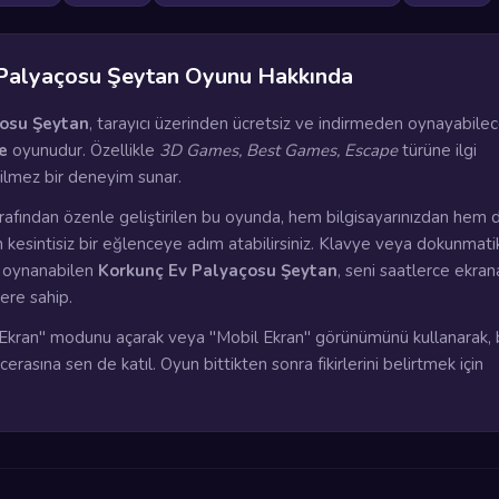
Palyaçosu Şeytan Oyunu Hakkında
çosu Şeytan
, tarayıcı üzerinden ücretsiz ve indirmeden oynayabilec
e
oyunudur. Özellikle
3D Games, Best Games, Escape
türüne ilgi
çilmez bir deneyim sunar.
rafından özenle geliştirilen bu oyunda, hem bilgisayarınızdan hem 
n kesintisiz bir eğlenceye adım atabilirsiniz. Klavye veya dokunmati
a oynanabilen
Korkunç Ev Palyaçosu Şeytan
, seni saatlerce ekran
lere sahip.
kran" modunu açarak veya "Mobil Ekran" görünümünü kullanarak, 
rasına sen de katıl. Oyun bittikten sonra fikirlerini belirtmek için