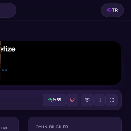
TR
%85
OYUN BILGILERI
 iyi