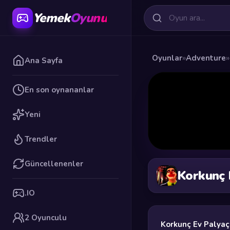
Yemek
Oyunu
Oyunlar
»
Adventure
»
Ana Sayfa
En son oynananlar
Yeni
Trendler
Güncellenenler
Korkunç 
.IO
2 Oyunculu
Korkunç Ev Palya