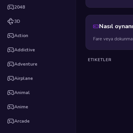
2048
3D
Nasıl oynanı
Action
Fare veya dokunmati
Addictive
ETIKETLER
Adventure
Airplane
Animal
Anime
Arcade