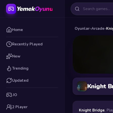
Yemek
Oyunu
Oyunlar
»
Arcade
»
Kni
Home
Recently Played
New
Trending
Updated
Knight B
.IO
2 Player
Knight Bridge
, Pla