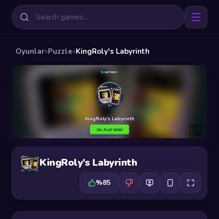
Oyunlar
»
Puzzle
»
KingRoly's Labyrinth
KingRoly's Labyrinth
%85