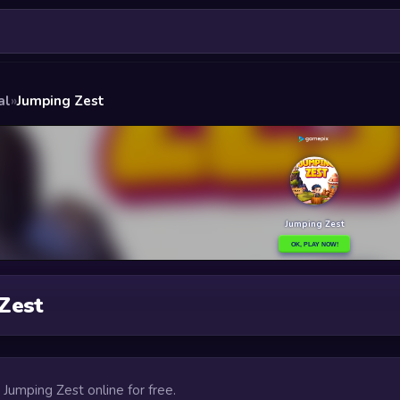
al
»
Jumping Zest
Zest
y Jumping Zest online for free.