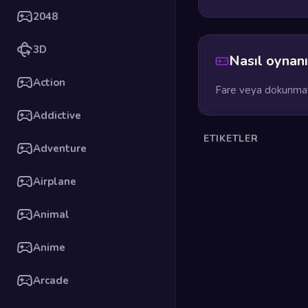
2048
3D
Nasıl oynanı
Action
Fare veya dokunmati
Addictive
ETIKETLER
Adventure
Airplane
Animal
Anime
Arcade