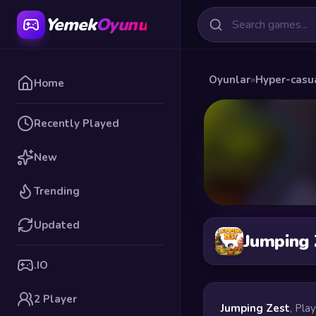
Yemek
Oyunu
Oyunlar
»
Hyper-casu
Home
Recently Played
New
Trending
Updated
Jumping 
.IO
2 Player
Jumping Zest
, Pla