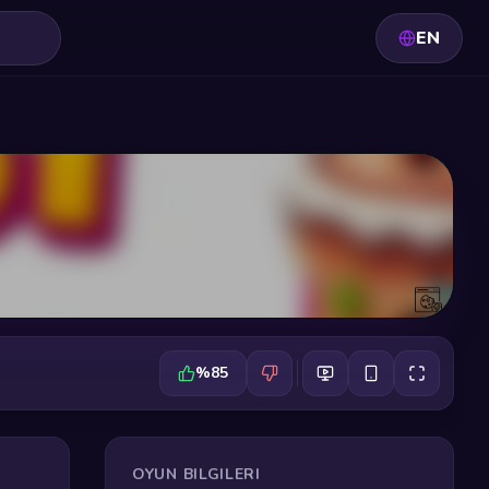
EN
%85
OYUN BILGILERI