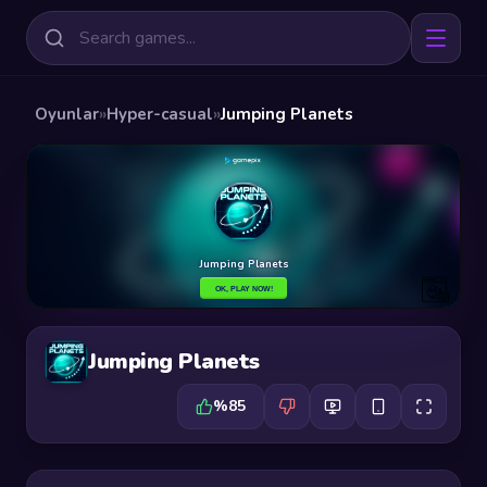
Oyunlar
»
Hyper-casual
»
Jumping Planets
Jumping Planets
%85