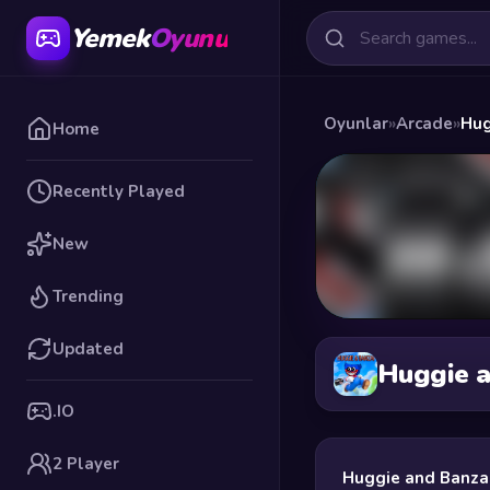
Yemek
Oyunu
Oyunlar
»
Arcade
»
Hug
Home
Recently Played
New
Trending
Updated
Huggie a
.IO
2 Player
Huggie and Banza