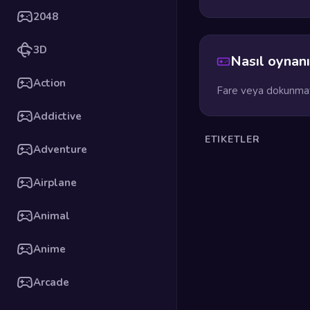
2048
3D
Nasıl oynanı
Action
Fare veya dokunmati
Addictive
ETIKETLER
Adventure
Airplane
Animal
Anime
Arcade