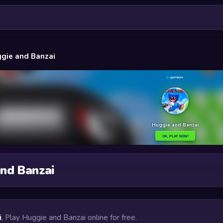
gie and Banzai
nd Banzai
i
, Play Huggie and Banzai online for free.