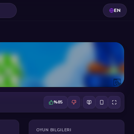
EN
%85
OYUN BILGILERI