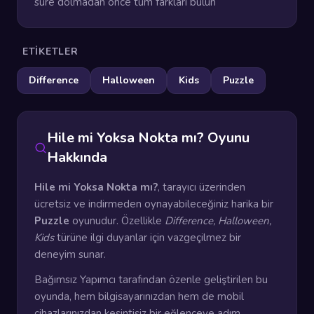
süre dolmadan önce tüm farkları bulun
ETIKETLER
Difference
Halloween
Kids
Puzzle
Hile mi Yoksa Nokta mı? Oyunu
Hakkında
Hile mi Yoksa Nokta mı?
, tarayıcı üzerinden
ücretsiz ve indirmeden oynayabileceğiniz harika bir
Puzzle
oyunudur. Özellikle
Difference, Halloween,
Kids
türüne ilgi duyanlar için vazgeçilmez bir
deneyim sunar.
Bağımsız Yapımcı tarafından özenle geliştirilen bu
oyunda, hem bilgisayarınızdan hem de mobil
cihazlarınızdan kesintisiz bir eğlenceye adım