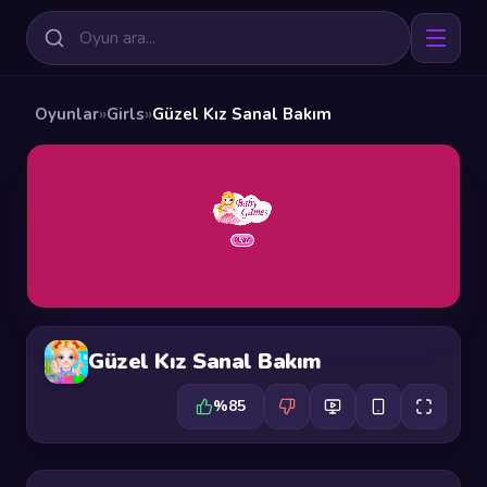
Oyunlar
»
Girls
»
Güzel Kız Sanal Bakım
Güzel Kız Sanal Bakım
%85