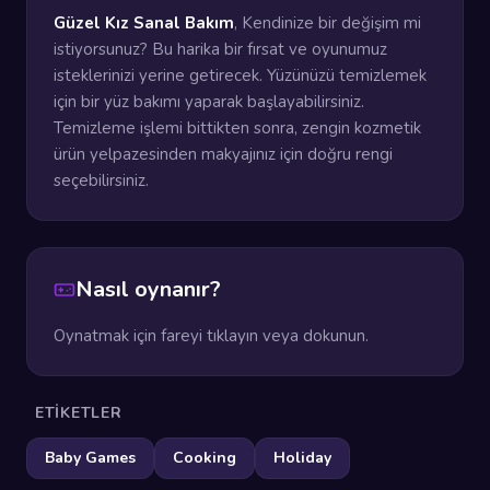
Güzel Kız Sanal Bakım
, Kendinize bir değişim mi
istiyorsunuz? Bu harika bir fırsat ve oyunumuz
isteklerinizi yerine getirecek. Yüzünüzü temizlemek
için bir yüz bakımı yaparak başlayabilirsiniz.
Temizleme işlemi bittikten sonra, zengin kozmetik
ürün yelpazesinden makyajınız için doğru rengi
seçebilirsiniz.
Nasıl oynanır?
Oynatmak için fareyi tıklayın veya dokunun.
ETIKETLER
Baby Games
Cooking
Holiday