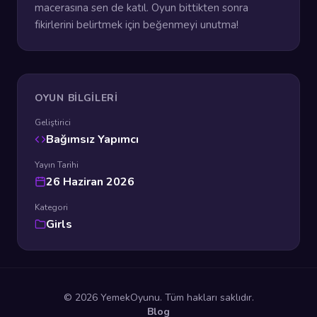
macerasına sen de katıl. Oyun bittikten sonra
fikirlerini belirtmek için beğenmeyi unutma!
OYUN BILGILERI
Geliştirici
Bağımsız Yapımcı
Yayın Tarihi
26 Haziran 2026
Kategori
Girls
© 2026 YemekOyunu. Tüm hakları saklıdır.
Blog