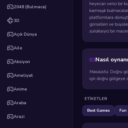
heyecan verici bir 
2048 (Bulmaca)
karmaşık bulmacaları
platformlara dönüştür
3D
görselleri ve büyüle
sürükleyici bir macer
Açık Dünya
Aile
Nasıl oynanı
Aksiyon
Masaüstü: Doğru gölg
Ameliyat
için doğru gölgeye 
Anime
ETIKETLER
Araba
Best Games
Fun
Arazi