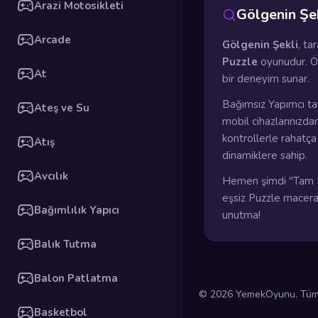
Arazi Motosikleti
Gölgenin Şe
Arcade
Gölgenin Şekli
, ta
Puzzle
oyunudur. Ö
At
bir deneyim sunar.
Bağımsız Yapımcı ta
Ateş ve Su
mobil cihazlarınızda
kontrollerle rahatç
Atış
dinamiklere sahip.
Avcılık
Hemen şimdi "Tam E
eşsiz Puzzle maceras
Bağımlılık Yapıcı
unutma!
Balık Tutma
Balon Patlatma
© 2026 YemekOyunu. Tüm h
Basketbol