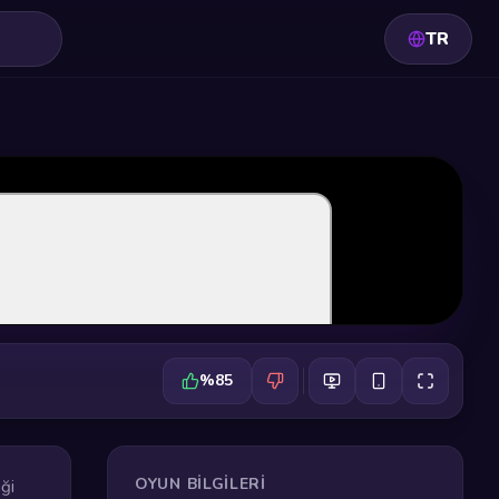
TR
%85
OYUN BILGILERI
ği