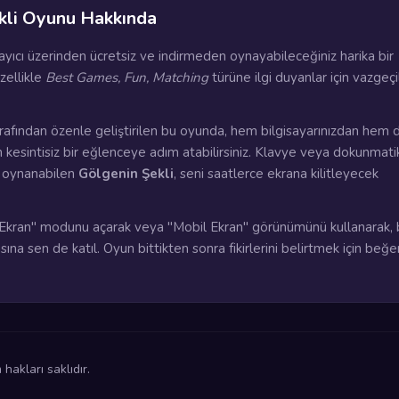
kli Oyunu Hakkında
rayıcı üzerinden ücretsiz ve indirmeden oynayabileceğiniz harika bir
zellikle
Best Games, Fun, Matching
türüne ilgi duyanlar için vazgeç
rafından özenle geliştirilen bu oyunda, hem bilgisayarınızdan hem 
n kesintisiz bir eğlenceye adım atabilirsiniz. Klavye veya dokunmati
a oynanabilen
Gölgenin Şekli
, seni saatlerce ekrana kilitleyecek
kran" modunu açarak veya "Mobil Ekran" görünümünü kullanarak, 
ına sen de katıl. Oyun bittikten sonra fikirlerini belirtmek için beğ
akları saklıdır.