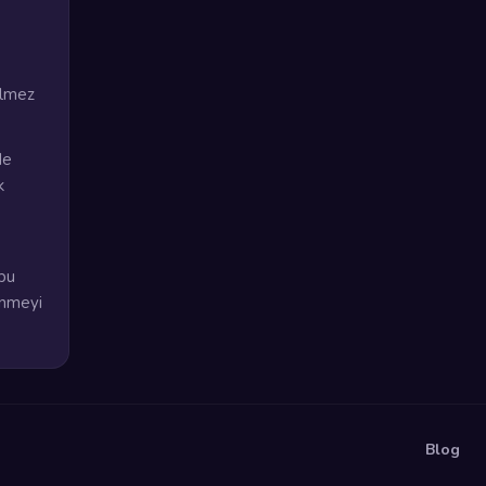
ilmez
de
k
bu
enmeyi
Blog