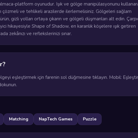
bulmaca-platform oyunudur. Işık ve gölge manipülasyonunu kullanar
 çözmeli ve tehlikeli arazilerde ilerlemelisiniz. Gölgeleri sağlam
ün, gizli yolları ortaya çıkarın ve gölgeli düşmanları alt edin. Çarpı
yici hikayesiyle Shape of Shadow, en karanlık köşelere ışık getiren
ada zekânızı ve reflekslerinizi sınar.
r?
eyi eşleştirmek için farenin sol düğmesine tıklayın. Mobil: Eşleşt
dokunun.
Matching
NapTech Games
Puzzle