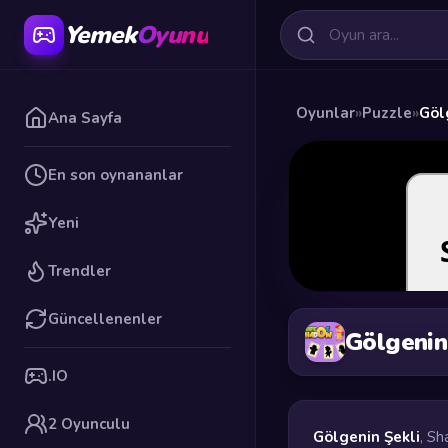
Yemek
Oyunu
Oyunlar
»
Puzzle
»
Göl
Ana Sayfa
En son oynananlar
Yeni
Trendler
Güncellenenler
Gölgenin
.IO
2 Oyunculu
Gölgenin Şekli
, Sh