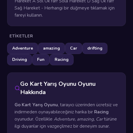
Hareket A Sol Ok rarr Sola Hareket D Sağ Ok rarr
Sağ Hareket - Herhangi bir düğmeye tıklamak için
fareyi kullanın.
ETIKETLER
Adventure
amazing
Car
drifting
Driving
Fun
Racing
Go Kart Yarış Oyunu Oyunu
Hakkında
Go Kart Yarış Oyunu
, tarayıcı üzerinden ücretsiz ve
indirmeden oynayabileceğiniz harika bir
Racing
oyunudur. Özellikle
Adventure, amazing, Car
türüne
ilgi duyanlar için vazgeçilmez bir deneyim sunar.