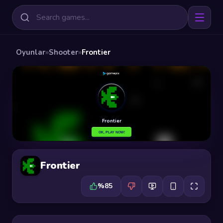
Oyunlar
»
Shooter
»
Frontier
Frontier
%85