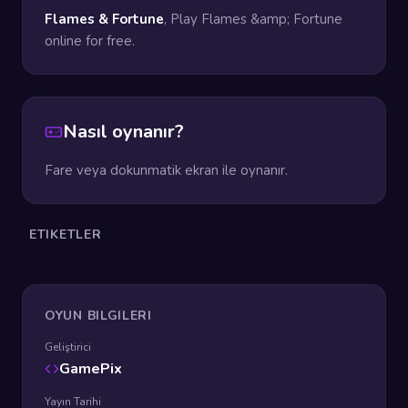
Flames & Fortune
, Play Flames &amp; Fortune
online for free.
Nasıl oynanır?
Fare veya dokunmatik ekran ile oynanır.
ETIKETLER
OYUN BILGILERI
Geliştirici
GamePix
Yayın Tarihi