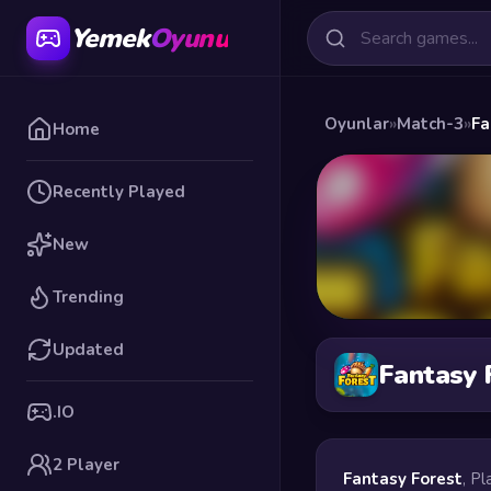
Yemek
Oyunu
Oyunlar
»
Match-3
»
Fa
Home
Recently Played
New
Trending
Updated
Fantasy 
.IO
2 Player
Fantasy Forest
, Pl