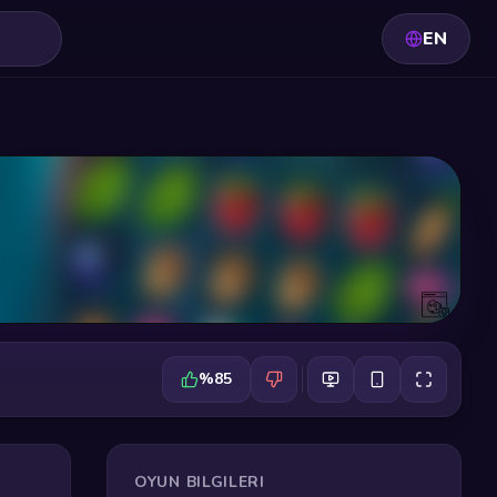
EN
%85
OYUN BILGILERI