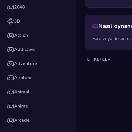
2048
3D
Nasıl oynanı
Action
Fare veya dokunmati
Addictive
ETIKETLER
Adventure
Airplane
Animal
Anime
Arcade