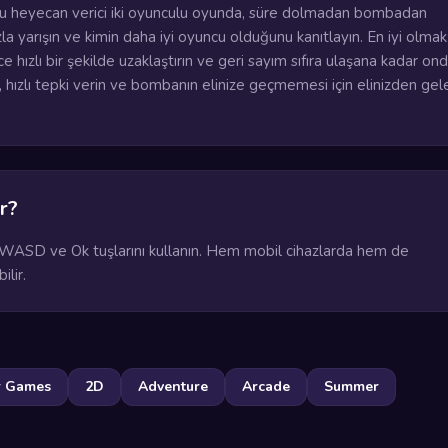
u heyecan verici iki oyunculu oyunda, süre dolmadan bombadan
la yarışın ve kimin daha iyi oyuncu olduğunu kanıtlayın. En iyi olmak 
e hızlı bir şekilde uzaklaştırın ve geri sayım sıfıra ulaşana kadar on
un, hızlı tepki verin ve bombanın elinize geçmemesi için elinizden gel
r?
WASD ve Ok tuşlarını kullanın. Hem mobil cihazlarda hem de
ilir.
r Games
2D
Adventure
Arcade
Summer