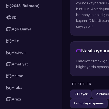
oyuncu kaybeder! B
2048 (Bulmaca)
kurtulun. Arkadaşınız
bombayı olabildiğinc
3D
kaçının. Dikkatli ol
şeyi yapın!
Açık Dünya
Aile
Nasıl oynanı
Aksiyon
Hareket etmek için 
Ameliyat
bilgisayarda oynanab
Anime
ETIKETLER
Araba
2 Player
2 Playe
Arazi
two player games