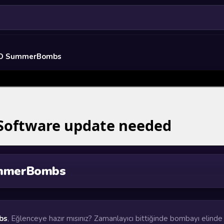
O SummerBombs
mmerBombs
bs
, Eğlenceye hazır mısınız? Zamanlayıcı bittiğinde bombayı elinde