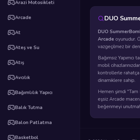
Arazi Motosikleti
DUO Summe
Arcade
DUO SummerBom
At
Arcade
oyunudur. Ö
vazgeçilmez bir den
Ateş ve Su
Bağımsız Yapımcı ta
Atış
mobil cihazlarınızda
kontrollerle rahatç
Avcılık
dinamiklere sahip.
Hemen şimdi "Tam E
Bağımlılık Yapıcı
eşsiz Arcade macerası
beğenmeyi unutma!
Balık Tutma
Balon Patlatma
Basketbol