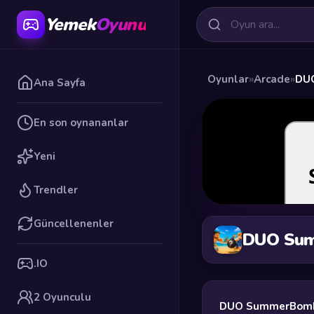
Yemek
Oyunu
Oyunlar
»
Arcade
»
DU
Ana Sayfa
En son oynananlar
Yeni
Trendler
Güncellenenler
DUO Su
.IO
2 Oyunculu
DUO SummerBom