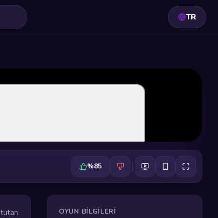
TR
%85
OYUN BILGILERI
 tutan