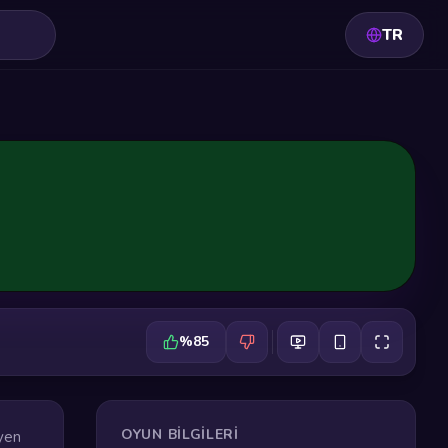
TR
%85
OYUN BILGILERI
üyen