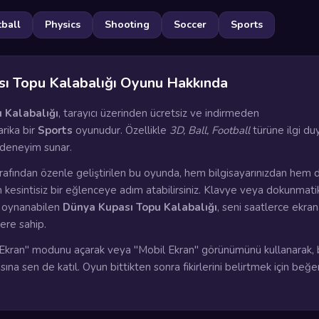
ball
Physics
Shooting
Soccer
Sports
ı Topu Kalabalığı Oyunu Hakkında
 Kalabalığı
, tarayıcı üzerinden ücretsiz ve indirmeden
rika bir
Sports
oyunudur. Özellikle
3D, Ball, Football
türüne ilgi du
 deneyim sunar.
rafından özenle geliştirilen bu oyunda, hem bilgisayarınızdan hem 
n kesintisiz bir eğlenceye adım atabilirsiniz. Klavye veya dokunmati
a oynanabilen
Dünya Kupası Topu Kalabalığı
, seni saatlerce ekra
lere sahip.
kran" modunu açarak veya "Mobil Ekran" görünümünü kullanarak, 
ına sen de katıl. Oyun bittikten sonra fikirlerini belirtmek için beğ