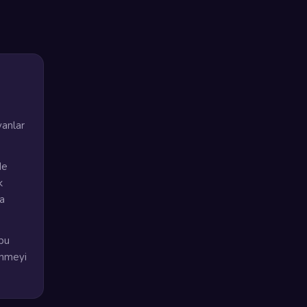
yanlar
de
k
na
bu
enmeyi