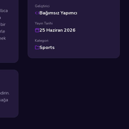
Geliştirici
llıca
Bağımsız Yapımcı
a
Yayın Tarihi
bir
25 Haziran 2026
rle
rmek
Kategori
Sports
dirin.
 sağa