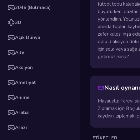
futbol topu kalabalığ
2048 (Bulmaca)
büyütürken, bazıları 
yönlendirin. Yolunuz
3D
anında topları kaybed
zafer kulesi inşa ede
Açık Dünya
dolu 3 aksiyon dolu 
için sola veya sağa 
Aile
getirebilirsiniz?
Aksiyon
Ameliyat
Nasıl oynanı
Anime
Masaüstü: Fareyi sürü
Zıplamak için Boşluk
Araba
kaydırın, zıplamak iç
Arazi
ETIKETLER