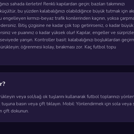
ınızı sahada ilerletin! Renkli kapılardan geçin; bazıları takımınızı
küçültür, bu yüzden kalabalığınızı olabildiğince büyük tutmak için akı
u engelleyen kırmızı-beyaz trafik konilerinden kaçının, yoksa çarpm
ersiniz. Bitiş çizgisine ne kadar çok top getirirseniz, o kadar büyük 
rsiniz ve puanınız o kadar yüksek olur! Kapılar, engeller ve sürprizle
seviyede yarışın. Kontroller basit: kalabalığınızı boşluklardan geçi
sürükleyin; öğrenmesi kolay, bırakması zor. Kaç futbol topu
r?
kleyin veya sol/sağ ok tuşlarını kullanarak futbol toplarınızı yönlen
 tuşuna basın veya çift tıklayın. Mobil: Yönlendirmek için sola veya
in çift dokunun.