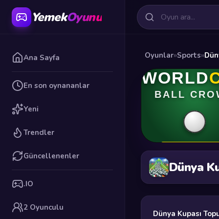
Yemek
Oyunu
Oyunlar
»
Sports
»
Dün
Ana Sayfa
En son oynananlar
Yeni
Trendler
Güncellenenler
Dünya Ku
.IO
2 Oyunculu
Dünya Kupası Topu