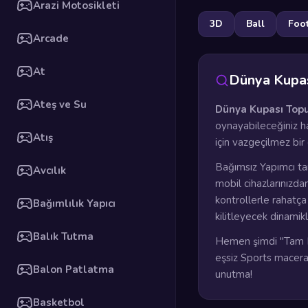
Arazi Motosikleti
3D
Ball
Foot
Arcade
At
Dünya Kupas
Ateş ve Su
Dünya Kupası Topu
oynayabileceğiniz ha
Atış
için vazgeçilmez bir
Bağımsız Yapımcı ta
Avcılık
mobil cihazlarınızda
kontrollerle rahatç
Bağımlılık Yapıcı
kilitleyecek dinamik
Balık Tutma
Hemen şimdi "Tam E
eşsiz Sports maceras
Balon Patlatma
unutma!
Basketbol