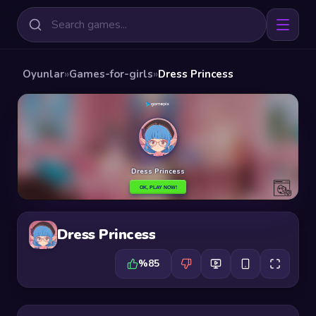
Oyunlar
»
Games-for-girls
»
Dress Princess
Dress Princess
%85