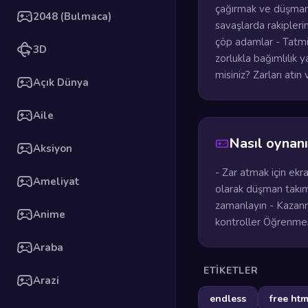
çağırmak ve düşman t
2048 (Bulmaca)
savaşlarda rakiplerin
çöp adamlar - Tatmin
3D
zorlukla bağımlılık 
misiniz? Zarları atın
Açık Dünya
Aile
Nasıl oynanı
Aksiyon
- Zar atmak için ekr
Ameliyat
olarak düşman takımı
zamanlayın - Kazanma
Anime
kontroller Öğrenmes
Araba
ETIKETLER
Arazi
endless
free ht