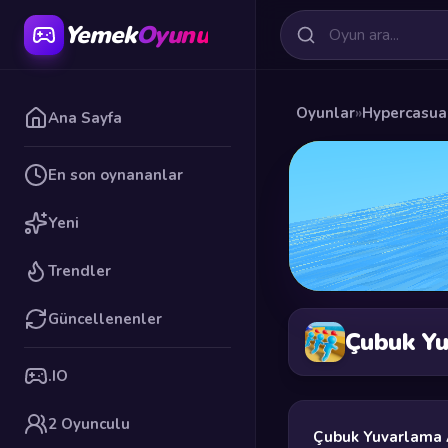
Yemek
Oyunu
Oyunlar
»
Hypercasua
Ana Sayfa
En son oynananlar
Yeni
Trendler
Güncellenenler
Çubuk Yu
.IO
2 Oyunculu
Çubuk Yuvarlama 