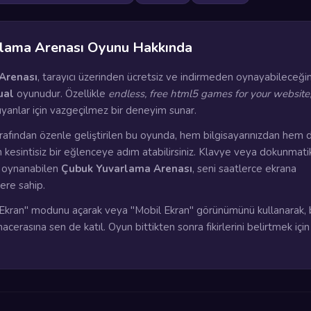
lama Arenası Oyunu Hakkında
Arenası
, tarayıcı üzerinden ücretsiz ve indirmeden oynayabileceğin
ual
oyunudur. Özellikle
endless, free html5 games for your website
uyanlar için vazgeçilmez bir deneyim sunar.
rafından özenle geliştirilen bu oyunda, hem bilgisayarınızdan hem 
n kesintisiz bir eğlenceye adım atabilirsiniz. Klavye veya dokunmati
a oynanabilen
Çubuk Yuvarlama Arenası
, seni saatlerce ekrana
lere sahip.
kran" modunu açarak veya "Mobil Ekran" görünümünü kullanarak, 
cerasına sen de katıl. Oyun bittikten sonra fikirlerini belirtmek için