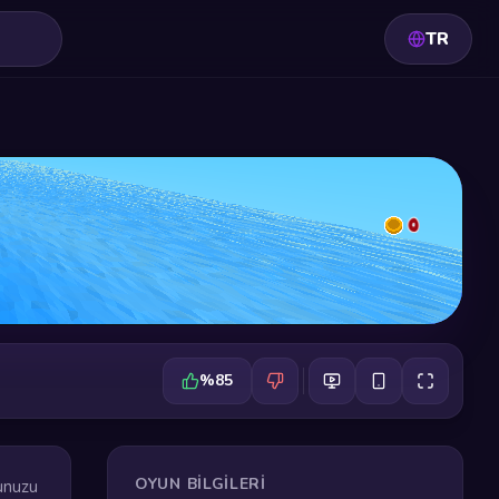
TR
%85
OYUN BILGILERI
dunuzu