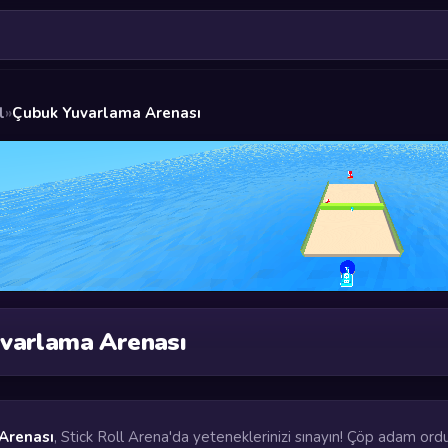
l
»
Çubuk Yuvarlama Arenası
varlama Arenası
Arenası
, Stick Roll Arena'da yeteneklerinizi sınayın! Çöp adam or