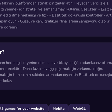
akımını platformdan atmak için zarları atın. Heyecan verici 1'e 1
izi yenmek için strateji ve zamanlamayı kullanın. Özellikler: - Eşsiz r
 edici itme mekaniği ve fizik - Basit tek dokunuşlu kontroller - Ar
yapan oyun - Güzel ve canlı grafikler Nihai arena şampiyonu olabilir
 ve öğrenin!
r?
anın herhangi bir yerine dokunun ve tıklayın - Çöp adamlarınız otom
nı itecektir - Daha fazla savaşçı çağırmak için zarlarınızı doğru
k için tüm kırmızı rakipleri arenadan dışarı itin Basit tek dokunuşlu
i kolay
ml5 games for your website
Mobile
WebGL