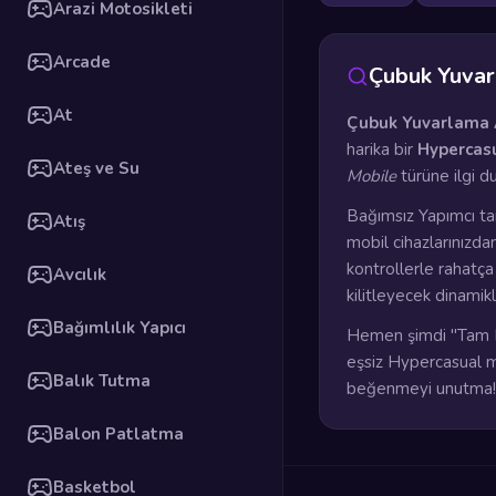
Arazi Motosikleti
Arcade
Çubuk Yuvar
At
Çubuk Yuvarlama 
harika bir
Hypercas
Ateş ve Su
Mobile
türüne ilgi d
Bağımsız Yapımcı ta
Atış
mobil cihazlarınızda
kontrollerle rahatç
Avcılık
kilitleyecek dinamik
Bağımlılık Yapıcı
Hemen şimdi "Tam E
eşsiz Hypercasual ma
Balık Tutma
beğenmeyi unutma!
Balon Patlatma
Basketbol