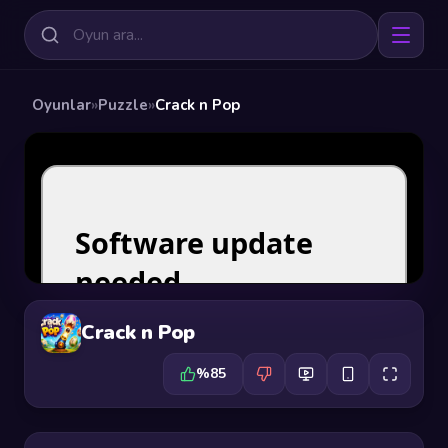
Oyunlar
»
Puzzle
»
Crack n Pop
Crack n Pop
%85