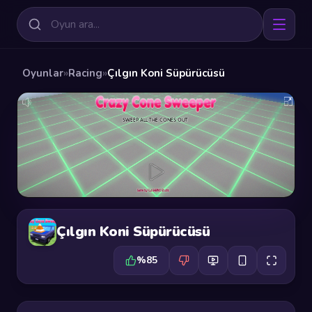
Oyunlar
»
Racing
»
Çılgın Koni Süpürücüsü
Çılgın Koni Süpürücüsü
%85