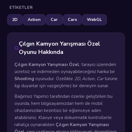
ETIKETLER
2D
Action
Car
Cars
WebGL
Çılgın Kamyon Yarışması Özel
Oyunu Hakkında
Çılgın Kamyon Yarışması Özel
, tarayıcı üzerinden
ücretsiz ve indirmeden oynayabileceğiniz harika bir
Shooting
oyunudur. Özellikle
2D, Action, Car
türüne
ilgi duyanlar için vazgeçilmez bir deneyim sunar.
Bağımsız Yapımcı tarafından özenle geliştirilen bu
oyunda, hem bilgisayarınızdan hem de mobil
cihazlarınızdan kesintisiz bir eğlenceye adım
atabilirsiniz. Klavye veya dokunmatik kontrollerle
rahatça oynanabilen
Çılgın Kamyon Yarışması
Özel
, seni saatlerce ekrana kilitleyecek dinamiklere