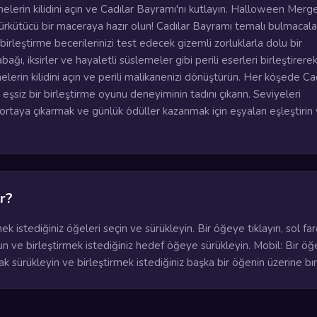
azinelerin kilidini açın ve Cadılar Bayramı'nı kutlayın. Halloween Merge
ürkütücü bir maceraya hazır olun! Cadılar Bayramı temalı bulmacala
birleştirme becerilerinizi test edecek gizemli zorluklarla dolu bir
ağı, iksirler ve hayaletli süslemeler gibi perili eserleri birleştirere
nelerin kilidini açın ve perili malikanenizi dönüştürün. Her köşede Ca
eşsiz bir birleştirme oyunu deneyiminin tadını çıkarın. Seviyeleri
ortaya çıkarmak ve günlük ödüller kazanmak için eşyaları eşleştirin
r?
k istediğiniz öğeleri seçin ve sürükleyin. Bir öğeye tıklayın, sol fa
un ve birleştirmek istediğiniz hedef öğeye sürükleyin. Mobil: Bir ö
ak sürükleyin ve birleştirmek istediğiniz başka bir öğenin üzerine bır