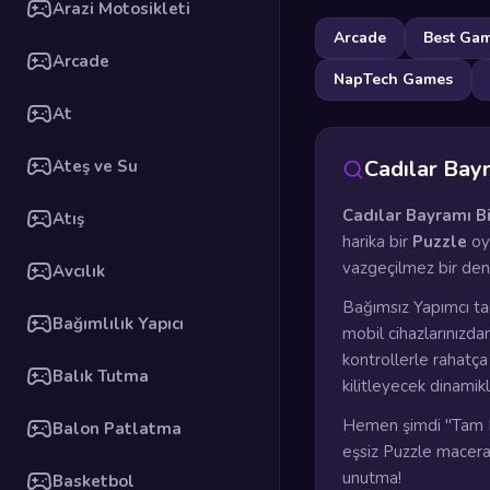
Arazi Motosikleti
Arcade
Best Ga
Arcade
NapTech Games
At
Cadılar Bay
Ateş ve Su
Cadılar Bayramı Bi
Atış
harika bir
Puzzle
oy
vazgeçilmez bir den
Avcılık
Bağımsız Yapımcı ta
Bağımlılık Yapıcı
mobil cihazlarınızda
kontrollerle rahatç
Balık Tutma
kilitleyecek dinamik
Hemen şimdi "Tam E
Balon Patlatma
eşsiz Puzzle maceras
unutma!
Basketbol