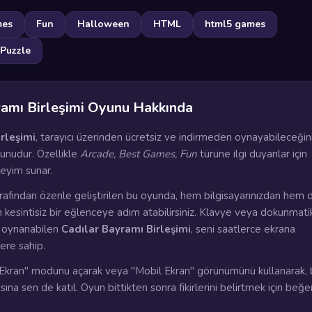
mes
Fun
Halloween
HTML
html5 games
Puzzle
ramı Birleşimi Oyunu Hakkında
rleşimi
, tarayıcı üzerinden ücretsiz ve indirmeden oynayabileceğin
unudur. Özellikle
Arcade, Best Games, Fun
türüne ilgi duyanlar için
eyim sunar.
rafından özenle geliştirilen bu oyunda, hem bilgisayarınızdan hem 
n kesintisiz bir eğlenceye adım atabilirsiniz. Klavye veya dokunmati
a oynanabilen
Cadılar Bayramı Birleşimi
, seni saatlerce ekrana
lere sahip.
kran" modunu açarak veya "Mobil Ekran" görünümünü kullanarak, 
ına sen de katıl. Oyun bittikten sonra fikirlerini belirtmek için beğ