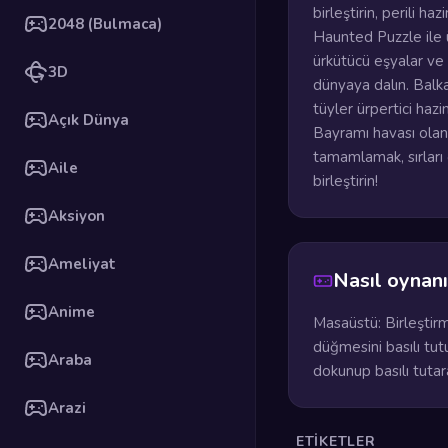
birleştirin, perili h
2048 (Bulmaca)
Haunted Puzzle ile 
ürkütücü eşyalar ve 
3D
dünyaya dalın. Balkab
tüyler ürpertici hazi
Açık Dünya
Bayramı havası olan 
tamamlamak, sırları 
Aile
birleştirin!
Aksiyon
Ameliyat
Nasıl oynanı
Anime
Masaüstü: Birleştirme
düğmesini basılı tut
Araba
dokunup basılı tutar
Arazi
ETIKETLER