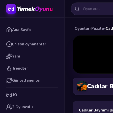
Yemek
Oyunu
Oyunlar
»
Puzzle
»
Cad
Ana Sayfa
En son oynananlar
Yeni
Trendler
Güncellenenler
Cadılar 
.IO
2 Oyunculu
Cadılar Bayramı Bi