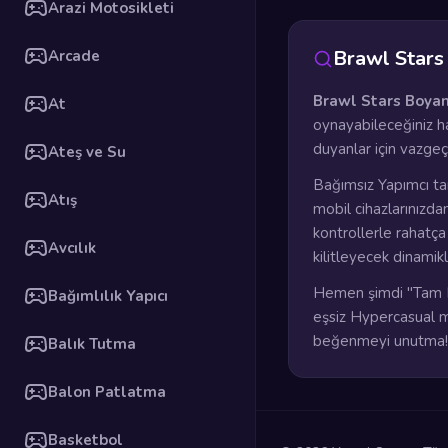
Arazi Motosikleti
Brawl Stars
Arcade
Brawl Stars Boyam
At
oynayabileceğiniz ha
duyanlar için vazge
Ateş ve Su
Bağımsız Yapımcı ta
Atış
mobil cihazlarınızda
kontrollerle rahatç
Avcılık
kilitleyecek dinamik
Hemen şimdi "Tam E
Bağımlılık Yapıcı
eşsiz Hypercasual ma
beğenmeyi unutma!
Balık Tutma
Balon Patlatma
Basketbol