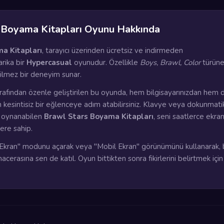
 Boyama Kitapları Oyunu Hakkında
a Kitapları
, tarayıcı üzerinden ücretsiz ve indirmeden
rika bir
Hypercasual
oyunudur. Özellikle
Boys, Brawl, Color
türüne 
çilmez bir deneyim sunar.
rafından özenle geliştirilen bu oyunda, hem bilgisayarınızdan hem 
n kesintisiz bir eğlenceye adım atabilirsiniz. Klavye veya dokunmati
a oynanabilen
Brawl Stars Boyama Kitapları
, seni saatlerce ekra
lere sahip.
kran" modunu açarak veya "Mobil Ekran" görünümünü kullanarak, 
cerasına sen de katıl. Oyun bittikten sonra fikirlerini belirtmek için