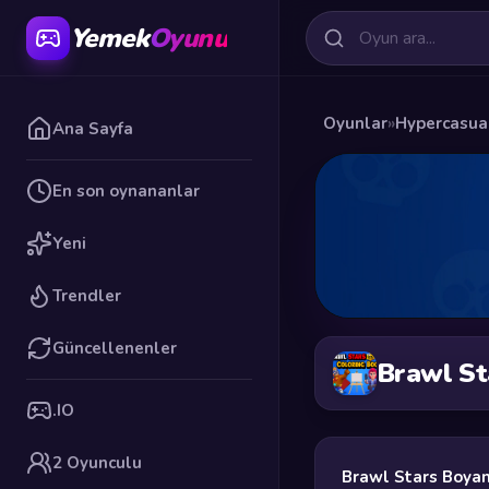
Yemek
Oyunu
Oyunlar
»
Hypercasua
Ana Sayfa
En son oynananlar
Yeni
Trendler
Güncellenenler
Brawl St
.IO
2 Oyunculu
Brawl Stars Boyam