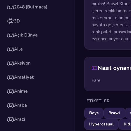
bırakın! Brawl Stars
2048 (Bulmaca)
içeren renkli bir ma
mükemmel olan bu oy
3D
hayata geçirmenizi sa
renk paleti arasından
Açık Dünya
eğlence arıyor olun
Aile
Aksiyon
Nasıl oynanı
Ameliyat
Fare
Anime
ETIKETLER
Araba
Boys
Brawl
Arazi
Hypercasual
Kid