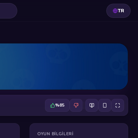
TR
%85
OYUN BILGILERI