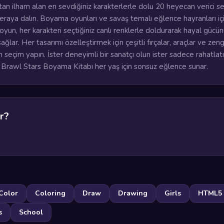
'tan ilham alan en sevdiğiniz karakterlerle dolu 20 heyecan verici s
ceraya dalın. Boyama oyunları ve savaş temalı eğlence hayranları iç
un, her karakteri seçtiğiniz canlı renklerle doldurarak hayal gücü
ğlar. Her tasarımı özelleştirmek için çeşitli fırçalar, araçlar ve zeng
 seçim yapın. İster deneyimli bir sanatçı olun ister sadece rahatlatıc
, Brawl Stars Boyama Kitabı her yaş için sonsuz eğlence sunar.
r?
Color
Coloring
Draw
Drawing
Girls
HTML5
s
School