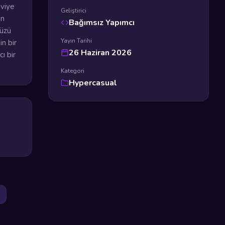
eviye
Geliştirici
in
Bağımsız Yapımcı
nüzü
Yayın Tarihi
in bir
26 Haziran 2026
ı bir
Kategori
Hypercasual