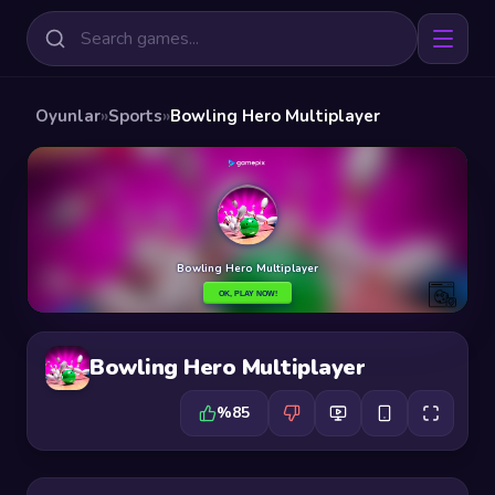
Oyunlar
»
Sports
»
Bowling Hero Multiplayer
Bowling Hero Multiplayer
%85