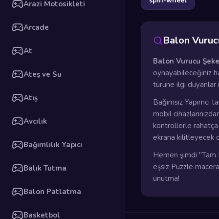
spin-wheel
Arazi Motosikleti
Arcade
Balon Vuruc
At
Balon Vurucu Şeke
oynayabileceğiniz ha
Ateş ve Su
türüne ilgi duyanlar
Atış
Bağımsız Yapımcı ta
mobil cihazlarınızda
Avcılık
kontrollerle rahatç
ekrana kilitleyecek 
Bağımlılık Yapıcı
Hemen şimdi "Tam E
eşsiz Puzzle maceras
Balık Tutma
unutma!
Balon Patlatma
Basketbol