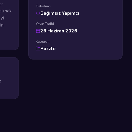
er
Geliştirici
latmak
Bağımsız Yapımcı
yi
Yayın Tarihi
in
26 Haziran 2026
Kategori
Puzzle
e