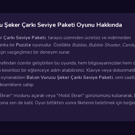
u Şeker Çarkı Seviye Paketi Oyunu Hakkında
r Çarkı Seviye Paketi
, tarayıcı üzerinden ücretsiz ve indirmeden
rika bir
Puzzle
oyunudur. Özellikle
Bubble, Bubble Shooter, Cand
 için vazgeçilmez bir deneyim sunar.
rafından özenle geliştirilen bu oyunda, hem bilgisayarınızdan hem 
n kesintisiz bir eğlenceye adım atabilirsiniz. Klavye veya dokunmati
a oynanabilen
Balon Vurucu Şeker Çarkı Seviye Paketi
, seni saat
dinamiklere sahip.
kran" modunu açarak veya "Mobil Ekran" görünümünü kullanarak, 
ına sen de katıl. Oyun bittikten sonra fikirlerini belirtmek için beğ