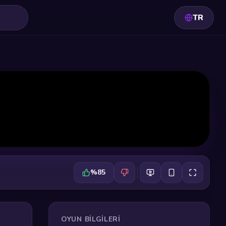
TR
%85
OYUN BILGILERI