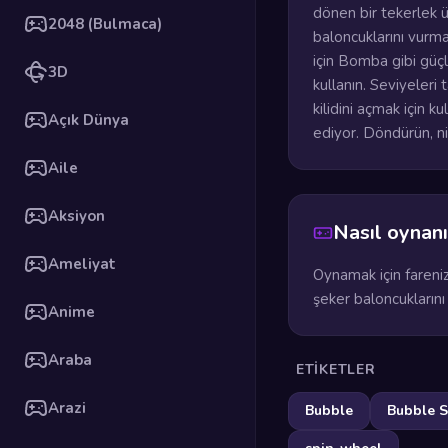
dönen bir tekerlek 
2048 (Bulmaca)
baloncuklarını vurma
için Bomba gibi güçl
3D
kullanın. Seviyeleri
kilidini açmak için 
Açık Dünya
ediyor. Döndürün, ni
Aile
Aksiyon
Nasıl oynanı
Ameliyat
Oynamak için fareniz
şeker baloncuklarını
Anime
Araba
ETIKETLER
Arazi
Bubble
Bubble 