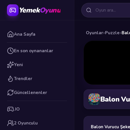
Yemek
Oyunu
Oyunlar
»
Puzzle
»
Bal
Ana Sayfa
En son oynananlar
Yeni
Trendler
Güncellenenler
Balon Vu
.IO
2 Oyunculu
Balon Vurucu Şeke