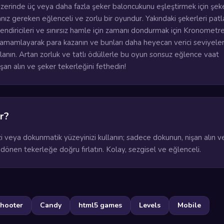
üzerinde üç veya daha fazla şeker baloncukunu eşleştirmek için şek
nız gereken eğlenceli ve zorlu bir oyundur. Yakındaki şekerleri pat
endiricileri ve sınırsız hamle için zamanı dondurmak için Kronometre
 tamamlayarak para kazanın ve bunları daha heyecan verici seviyeler
kullanın. Artan zorluk ve tatlı ödüllerle bu oyun sonsuz eğlence vaat
şan alın ve şeker tekerleğini fethedin!
r?
i veya dokunmatik yüzeyinizi kullanın; sadece dokunun, nişan alın v
 dönen tekerleğe doğru fırlatın. Kolay, sezgisel ve eğlenceli.
Shooter
Candy
html5 games
Levels
Mobile